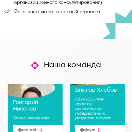
организационного консультирования)
Йога-инструктор, телесный терапевт
Наша команда
Виктор Хлебов
Коуч ICU, МАК
Григорий
практик,
Никонов
организатор
путешествий и
Бренд-менеджер
ретритов в горах
@urdearh
@vkspb